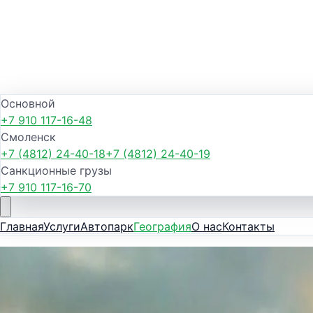
Основной
+7 910 117-16-48
Смоленск
+7 (4812) 24-40-18
+7 (4812) 24-40-19
Санкционные грузы
+7 910 117-16-70
Главная
Услуги
Автопарк
География
О нас
Контакты
Центральный федеральный округ
Грузоперевозки
Воронеж
— GreenTr