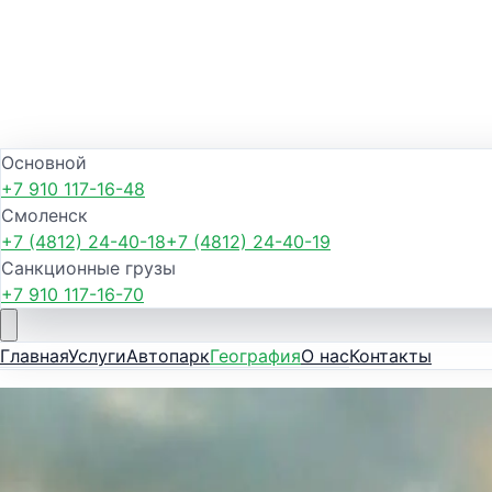
Основной
+7 910 117-16-48
Смоленск
+7 (4812) 24-40-18
+7 (4812) 24-40-19
Санкционные грузы
+7 910 117-16-70
Главная
Услуги
Автопарк
География
О нас
Контакты
Приволжский федеральный округ
Грузоперевозки
Самара
— GreenTra